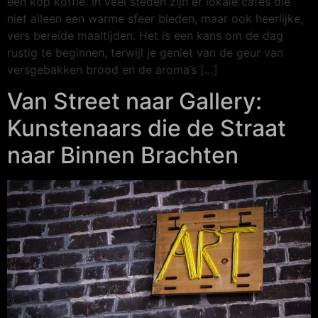
een kop koffie. In veel steden zijn er lokale cafés die
niet alleen een warme sfeer bieden, maar ook heerlijke,
vers bereide maaltijden. Het is een kans om de dag
rustig te beginnen, terwijl je geniet van de geur van
versgebakken brood en de aroma’s […]
Van Street naar Gallery:
Kunstenaars die de Straat
naar Binnen Brachten