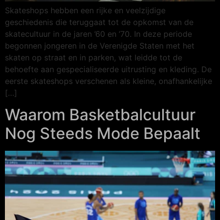
Skateshops hebben een rijke en veelzijdige
geschiedenis die teruggaat tot de opkomst van de
skatecultuur in de jaren ’60 en ’70. In deze periode
begonnen jongeren in de Verenigde Staten met het
skaten op straat en in parken, wat leidde tot de
behoefte aan gespecialiseerde uitrusting en kleding. De
eerste skateshops verschenen als kleine, onafhankelijke
[…]
Waarom Basketbalcultuur
Nog Steeds Mode Bepaalt