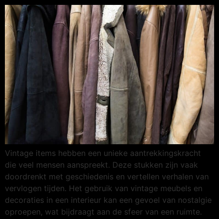
Vintage items hebben een unieke aantrekkingskracht
die veel mensen aanspreekt. Deze stukken zijn vaak
doordrenkt met geschiedenis en vertellen verhalen van
vervlogen tijden. Het gebruik van vintage meubels en
decoraties in een interieur kan een gevoel van nostalgie
oproepen, wat bijdraagt aan de sfeer van een ruimte.