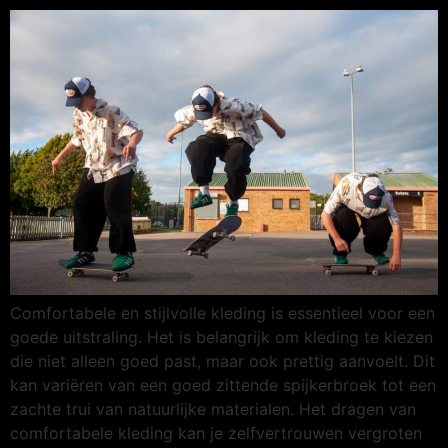
Comfortabele en stijlvolle kleding is essentieel voor een
goede uitstraling. Het is belangrijk om kleding te kiezen
die niet alleen goed past, maar ook prettig aanvoelt. Dit
kan variëren van een goed zittende spijkerbroek tot een
zachte trui van natuurlijke materialen. Het dragen van
comfortabele kleding kan je zelfvertrouwen vergroten