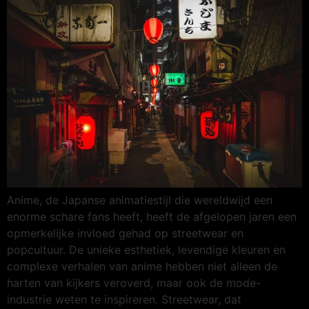
Anime, de Japanse animatiestijl die wereldwijd een
enorme schare fans heeft, heeft de afgelopen jaren een
opmerkelijke invloed gehad op streetwear en
popcultuur. De unieke esthetiek, levendige kleuren en
complexe verhalen van anime hebben niet alleen de
harten van kijkers veroverd, maar ook de mode-
industrie weten te inspireren. Streetwear, dat