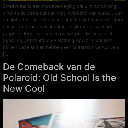
Streetwear is een modebeweging die zijn oorsprong
vindt in de straatcultuur, met invloeden van skate-, surf-
en hiphopcultuur. Het is een stijl die zich kenmerkt door
casual, comfortabele kleding, vaak met opvallende
graphics, logo’s en unieke ontwerpen. Merken zoals
Supreme, Off-White en A Bathing Ape zijn iconisch
binnen deze stijl en hebben een cultstatus verworven.
[…]
De Comeback van de
Polaroid: Old School Is the
New Cool