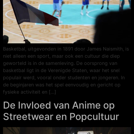
Basketbal, uitgevonden in 1891 door James Naismith, is
niet alleen een sport, maar ook een cultuur die diep
geworteld is in de samenleving. De oorsprong van
basketbal ligt in de Verenigde Staten, waar het snel
populair werd, vooral onder studenten en jongeren. In
de beginjaren was het spel eenvoudig en gericht op
fysieke activiteit en […]
De Invloed van Anime op
Streetwear en Popcultuur