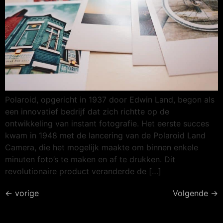
Polaroid, opgericht in 1937 door Edwin Land, begon als
een innovatief bedrijf dat zich richtte op de
ontwikkeling van instant fotografie. Het eerste succes
kwam in 1948 met de lancering van de Polaroid Land
Camera, die het mogelijk maakte om binnen enkele
minuten foto’s te maken en af te drukken. Dit
revolutionaire product veranderde de […]
←
vorige
Volgende
→