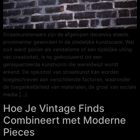
Straatkunstenaars zijn de afgelopen decennia steeds
prominenter geworden in de stedelijke kunstscene. Wat
ooit werd gezien als vandalisme of een tijdelijke uiting
van creativiteit, is nu geëvolueerd tot een
gerespecteerde kunstvorm die wereldwijd wordt
erkend. De opkomst van straatkunst kan worden
toegeschreven aan verschillende factoren, waaronder
de toegankelijkheid van materialen, de groei van sociale
media […]
Hoe Je Vintage Finds
Combineert met Moderne
Pieces