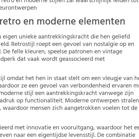
tro en moderne stijlen zal waarschijnlijk leiden tot
rieurontwerpen
 retro en moderne elementen
eigen unieke aantrekkingskracht die hen geliefd
eld. Retrostijl roept een gevoel van nostalgie op en
 De felle kleuren, speelse patronen en vintage
jdperk dat vaak wordt geassocieerd met
jl omdat het hen in staat stelt om een vleugje van h
waardoor ze een gevoel van verbondenheid ervaren m
 moderne stijl een aantrekkingskracht vanwege zijn
 nadruk op functionaliteit. Moderne ontwerpen strale
it, waardoor mensen zich aangetrokken voelen tot de
ieerd met innovatie en vooruitgang, waardoor het e
even naar een eigentijdse levensstijl. De combinatie