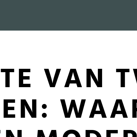
STE VAN 
DEN: WA