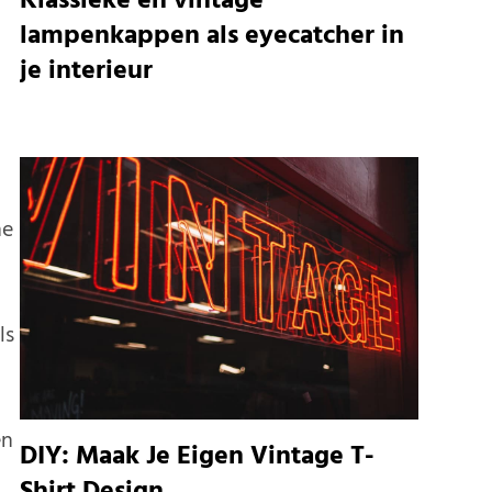
Klassieke en vintage
lampenkappen als eyecatcher in
je interieur
ne
ls
en
DIY: Maak Je Eigen Vintage T-