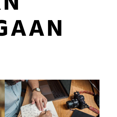
RN
 GAAN