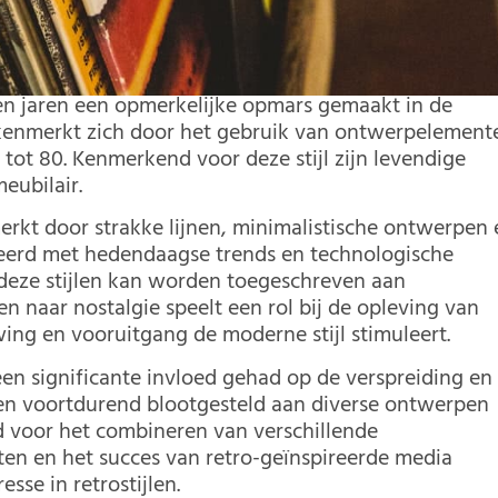
en jaren een opmerkelijke opmars gemaakt in de
jl kenmerkt zich door het gebruik van ontwerpelement
tot 80. Kenmerkend voor deze stijl zijn levendige
eubilair.
rkt door strakke lijnen, minimalistische ontwerpen 
cieerd met hedendaagse trends en technologische
 deze stijlen kan worden toegeschreven aan
n naar nostalgie speelt een rol bij de opleving van
wing en vooruitgang de moderne stijl stimuleert.
een significante invloed gehad op de verspreiding en
den voortdurend blootgesteld aan diverse ontwerpen
id voor het combineren van verschillende
en en het succes van retro-geïnspireerde media
se in retrostijlen.