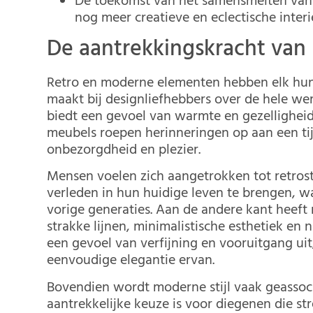
De toekomst van het samensmelten van re
nog meer creatieve en eclectische inte
De aantrekkingskracht van
Retro en moderne elementen hebben elk hun 
maakt bij designliefhebbers over de hele wer
biedt een gevoel van warmte en gezelligheid.
meubels roepen herinneringen op aan een ti
onbezorgdheid en plezier.
Mensen voelen zich aangetrokken tot retrosti
verleden in hun huidige leven te brengen, 
vorige generaties. Aan de andere kant heeft
strakke lijnen, minimalistische esthetiek en
een gevoel van verfijning en vooruitgang u
eenvoudige elegantie ervan.
Bovendien wordt moderne stijl vaak geassoc
aantrekkelijke keuze is voor diegenen die str