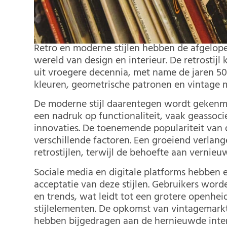
Retro en moderne stijlen hebben de afgelop
wereld van design en interieur. De retrosti
uit vroegere decennia, met name de jaren 50 
kleuren, geometrische patronen en vintage m
De moderne stijl daarentegen wordt gekenme
een nadruk op functionaliteit, vaak geasso
innovaties. De toenemende populariteit van
verschillende factoren. Een groeiend verlange
retrostijlen, terwijl de behoefte aan vernieu
Sociale media en digitale platforms hebben 
acceptatie van deze stijlen. Gebruikers wor
en trends, wat leidt tot een grotere openhe
stijlelementen. De opkomst van vintagemarkt
hebben bijgedragen aan de hernieuwde interes