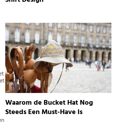
Shirt Design
et
et
n
Waarom de Bucket Hat Nog
Steeds Een Must-Have Is
en