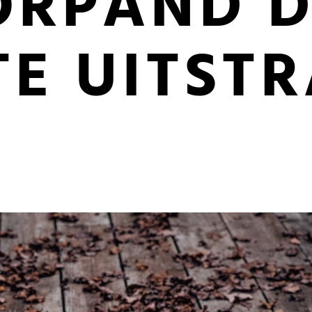
ORPAND D
TE UITST