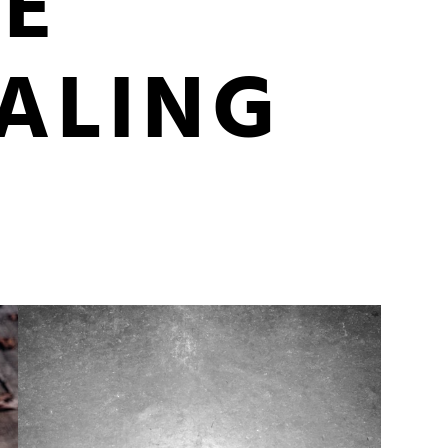
E
RALING