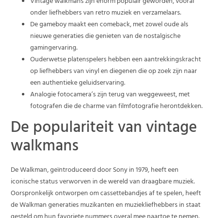
Vintage walkmans zijn enorm populair geworden, vooral
onder liefhebbers van retro muziek en verzamelaars.
De gameboy maakt een comeback, met zowel oude als
nieuwe generaties die genieten van de nostalgische
gamingervaring.
Ouderwetse platenspelers hebben een aantrekkingskracht
op liefhebbers van vinyl en diegenen die op zoek zijn naar
een authentieke geluidservaring.
Analogie fotocamera’s zijn terug van weggeweest, met
fotografen die de charme van filmfotografie herontdekken.
De populariteit van vintage
walkmans
De Walkman, geïntroduceerd door Sony in 1979, heeft een
iconische status verworven in de wereld van draagbare muziek.
Oorspronkelijk ontworpen om cassettebandjes af te spelen, heeft
de Walkman generaties muzikanten en muziekliefhebbers in staat
gesteld om hun favoriete nummers overal mee naartoe te nemen.