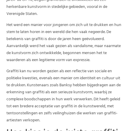
jaren ’60 en ’70, begon graffiti zich te ontwikkelen als een
herkenbare kunstvorm in stedelijke gebieden, vooral in de
Verenigde Staten.
Het werd een manier voor jongeren om zich uit te drukken en hun
stem te laten horen in een wereld die hen vaak negeerde. De
betekenis van graffiti is door de jaren heen geëvolueerd.
Aanvankelijk werd het vaak gezien als vandalisme, maar naarmate
de kunstvorm zich ontwikkelde, begonnen mensen het te
waarderen als een legitieme vorm van expressie.
Graffiti kan nu worden gezien als een reflectie van sociale en
politieke kwesties, evenals een manier om identiteit en cultuur uit
te drukken. Kunstenaars zoals Banksy hebben bijgedragen aan de
erkenning van graffiti als een serieuze kunstvorm, waarbij ze
complexe boodschappen in hun werk verwerken. Dit heeft geleid
tot een bredere acceptatie van graffiti in de kunstwereld, met
tentoonstellingen en zelfs veilinghuizen die werken van graffiti-
artiesten verkopen.