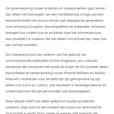
De samenwerking tussen artiesten en sneakermerken gaat verder
dan alleen het toevoegen van een handtekening of logo aan een
bestaand model. Het proces omvat vaak diepgaande gesprekken
over ontwerpconcepten, kleurenpaletten en materialen. Artiesten
brengen hun unieke visie en esthetiek naar het ontwerpproces,
wat resulteert in sneakers die niet alleen functioneel zijn, maar ook
een verhaal vertellen.
Dit creatieve proces kan variëren van het gebruik van
onconventionele materialen tot het integreren van culturele
elementen die resoneren met zowel de artiest als hun publiek. Neem
bijvoorbeeld de samenwerking tussen Pharrell Williams en Adidas.
Pharrell’s ontwerpen voor de NMD-lijn zijn geïnspireerd op zijn
liefde voor kunst en cultuur, wat resulteert in levendige kleuren en
unieke patronen die zijn persoonlijke stijl weerspiegelen.
Deze aanpak heeft niet alleen geleid tot visueel opvallende
sneakers, maar ook tot een bredere discussie over diversiteit en
inclusiviteit in mode. Door samen te werken met artiesten die