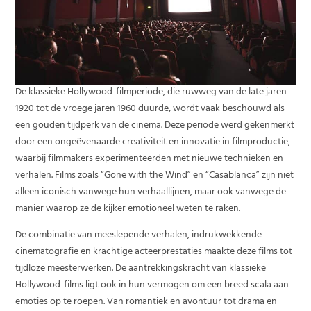
De klassieke Hollywood-filmperiode, die ruwweg van de late jaren
1920 tot de vroege jaren 1960 duurde, wordt vaak beschouwd als
een gouden tijdperk van de cinema. Deze periode werd gekenmerkt
door een ongeëvenaarde creativiteit en innovatie in filmproductie,
waarbij filmmakers experimenteerden met nieuwe technieken en
verhalen. Films zoals “Gone with the Wind” en “Casablanca” zijn niet
alleen iconisch vanwege hun verhaallijnen, maar ook vanwege de
manier waarop ze de kijker emotioneel weten te raken.
De combinatie van meeslepende verhalen, indrukwekkende
cinematografie en krachtige acteerprestaties maakte deze films tot
tijdloze meesterwerken. De aantrekkingskracht van klassieke
Hollywood-films ligt ook in hun vermogen om een breed scala aan
emoties op te roepen. Van romantiek en avontuur tot drama en