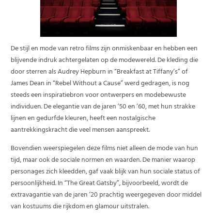
De stijl en mode van retro films zijn onmiskenbaar en hebben een
blijvende indruk achtergelaten op de modewereld. De kleding die
door sterren als Audrey Hepburn in “Breakfast at Tiffany’s” of
James Dean in “Rebel Without a Cause” werd gedragen, is nog
steeds een inspiratiebron voor ontwerpers en modebewuste
individuen. De elegantie van de jaren ’50 en ’60, met hun strakke
lijnen en gedurfde kleuren, heeft een nostalgische
aantrekkingskracht die veel mensen aanspreekt.
Bovendien weerspiegelen deze films niet alleen de mode van hun
tijd, maar ook de sociale normen en waarden. De manier waarop
personages zich kleedden, gaf vaak blijk van hun sociale status of
persoonlijkheid. In “The Great Gatsby”, bijvoorbeeld, wordt de
extravagantie van de jaren ’20 prachtig weergegeven door middel
van kostuums die rijkdom en glamour uitstralen.