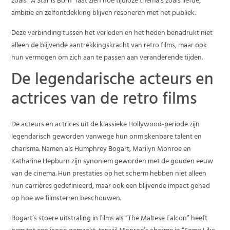
zoals “A Star is Born” laat zien hoe tijdloze thema’s zoals liefde,
ambitie en zelfontdekking blijven resoneren met het publiek.
Deze verbinding tussen het verleden en het heden benadrukt niet
alleen de blijvende aantrekkingskracht van retro films, maar ook
hun vermogen om zich aan te passen aan veranderende tijden.
De legendarische acteurs en
actrices van de retro films
De acteurs en actrices uit de klassieke Hollywood-periode zijn
legendarisch geworden vanwege hun onmiskenbare talent en
charisma. Namen als Humphrey Bogart, Marilyn Monroe en
Katharine Hepburn zijn synoniem geworden met de gouden eeuw
van de cinema. Hun prestaties op het scherm hebben niet alleen
hun carrières gedefinieerd, maar ook een blijvende impact gehad
op hoe we filmsterren beschouwen.
Bogart’s stoere uitstraling in films als “The Maltese Falcon” heeft