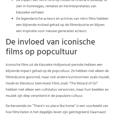
De impact van retro films op moderne cinema is duidelijk te
zien in hommages, remakes en herinterpretaties van
klassieke verhalen
De legendarische acteurs en actrices van retro films hebben
een blijvende invloed gehad op de filmindustrie en blijven
een inspiratie voor nieuwe generaties acteurs
De invloed van iconische
films op popcultuur
Iconische films uit de klassieke Hollywood-periode hebben een
blijvende impact gehad op de popcultuur. Ze hebben niet alleen de
filmindustrie gevormd, maar ook andere kunstvormen zoals muziek,
mode en literatuur beïnvloed. Films zoals “The Wizard of Oz”
hebben niet alleen een cultstatus verworven, maar hun beelden en
muziek zijn diep verankerd in de populaire cultuur.
De beroemde zin “There’s no place like home” is een voorbeeld van
hoe filmcitaten in het dagelijks leven zijn geïntegreerd. Daarnaast