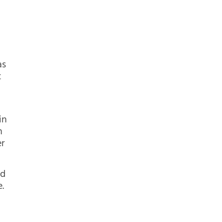
as
t
in
n
er
ld
.