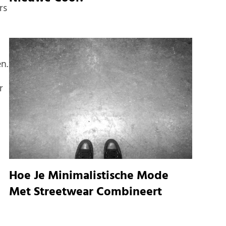
rs
n.
r
Hoe Je Minimalistische Mode
n
Met Streetwear Combineert