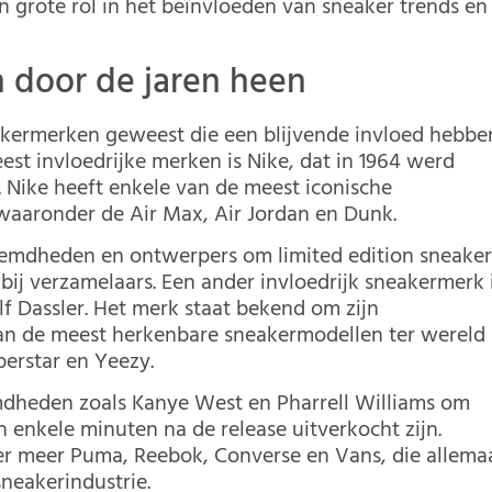
 grote rol in het beïnvloeden van sneaker trends en
n door de jaren heen
eakermerken geweest die een blijvende invloed hebbe
st invloedrijke merken is Nike, dat in 1964 werd
. Nike heeft enkele van de meest iconische
waaronder de Air Max, Air Jordan en Dunk.
emdheden en ontwerpers om limited edition sneaker
 bij verzamelaars. Een ander invloedrijk sneakermerk 
f Dassler. Het merk staat bekend om zijn
an de meest herkenbare sneakermodellen ter wereld
erstar en Yeezy.
dheden zoals Kanye West en Pharrell Williams om
n enkele minuten na de release uitverkocht zijn.
er meer Puma, Reebok, Converse en Vans, die allema
neakerindustrie.