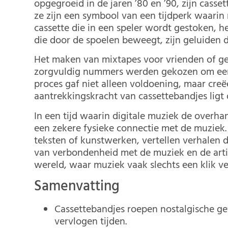
opgegroeid in de jaren ’80 en ’90, zijn cas
ze zijn een symbool van een tijdperk waarin
cassette die in een speler wordt gestoken, h
die door de spoelen beweegt, zijn geluiden d
Het maken van mixtapes voor vrienden of ge
zorgvuldig nummers werden gekozen om een 
proces gaf niet alleen voldoening, maar creë
aantrekkingskracht van cassettebandjes ligt 
In een tijd waarin digitale muziek de overh
een zekere fysieke connectie met de muziek
teksten of kunstwerken, vertellen verhalen d
van verbondenheid met de muziek en de arties
wereld, waar muziek vaak slechts een klik v
Samenvatting
Cassettebandjes roepen nostalgische g
vervlogen tijden.