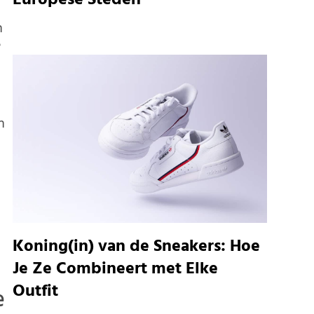
Europese Steden
n
e
n
Koning(in) van de Sneakers: Hoe
Je Ze Combineert met Elke
Outfit
e